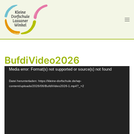
BufdiVideo2026
Video-
Media error: Format(s) not supported or source(s) not found
Player
Datei herunterladen: https://kleine-dorfschule.de/wp-
content/uploads/2026/06/BufdiVideo2026-1.mp4?_=2